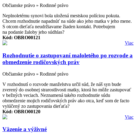
Občianske právo » Rodinné právo
Neplnoletému synovi bola uložená mestskou políciou pokuta.
Chcem rozhodnutie napadnúť na súde ako jeho matka v jeho mene.
S otcom dieťaťa neudržiavame žiaden kontakt. Potrebujem
na podanie žaloby jeho súdhlas?
Kód: OBRO00121
Viac
Rozhodnutie o zastupovaní maloletého po rozvode a
obmedzenie rodičovských práv
Občianske právo » Rodinné právo
V rozhodnutí o rozvode manželstva určil súd, že náš syn bude
zverený do osobnej strarostlivosti matky, ktorá ho môže zastupovať
v bežných veciach. Neznamená takéto rozhodnutie súdu
obmedzenie mojich rodičovských práv ako otca, keď som de facto
vylúčený zo zastupovania dieťaťa?
Kód: OBRO00120
Viac
Väzenie a výživné