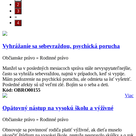
»
Vyhrážanie sa sebevraždou, psychická porucha
Občianske právo » Rodinné právo
Manžel sa v posledných mesiacoch správa stále nevyspytateľnejšie,
často sa vyhráža sebevraždou, najmä v prípadoch, keď si vypije.
Mám podozrenie na psychickú poruchu, ale odmieta sa ísť vyšetriť.
Posledné afekty sú už veľmi zlé. Bojím sa o seba a deti.
Kód: OBRO00155
Viac
Opätovný nástup na vysokú školu a výživné
Občianske právo » Rodinné právo
Obnovuje sa povinnosť rodiča platiť výživné, ak dieťa muselo
ukončiť štúdium na vysokej škole, pretože nespravilo skúšky a o rok