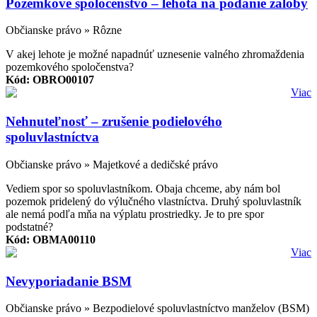
Pozemkové spoločenstvo – lehota na podanie žaloby
Občianske právo » Rôzne
V akej lehote je možné napadnúť uznesenie valného zhromaždenia
pozemkového spoločenstva?
Kód: OBRO00107
Viac
Nehnuteľnosť – zrušenie podielového
spoluvlastníctva
Občianske právo » Majetkové a dedičské právo
Vediem spor so spoluvlastníkom. Obaja chceme, aby nám bol
pozemok pridelený do výlučného vlastníctva. Druhý spoluvlastník
ale nemá podľa mňa na výplatu prostriedky. Je to pre spor
podstatné?
Kód: OBMA00110
Viac
Nevyporiadanie BSM
Občianske právo » Bezpodielové spoluvlastníctvo manželov (BSM)