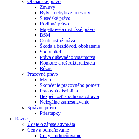
Občianske právo
Zmluvy
Byty a nebytové priestory
Susedské právo
Rodinné právo
Majetkové a dedičské právo
BSM
Osobnostné práva
Škoda a bezdôvod. obohatenie
Spotrebiteľ
Práva duševného vlastníctva
Konkurz a reštrukturalizácia
Rôzne
Pracovné právo
Mzda
Skončenie pracovného pomeru
Pracovná disciplína
Bezpečnosť a ochrana zdravia
Nelegálne zamestnávanie
Správne právo
Priestupky
Rôzne
Údaje o zápise advokáta
Ceny a odmeňovanie
Ceny a odmeňovanie