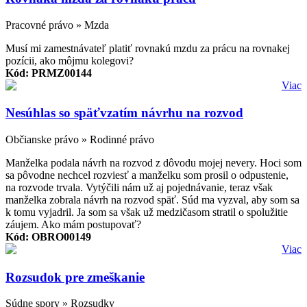
Pracovné právo » Mzda
Musí mi zamestnávateľ platiť rovnakú mzdu za prácu na rovnakej
pozícii, ako môjmu kolegovi?
Kód: PRMZ00144
Viac
Nesúhlas so späťvzatím návrhu na rozvod
Občianske právo » Rodinné právo
Manželka podala návrh na rozvod z dôvodu mojej nevery. Hoci som
sa pôvodne nechcel rozviesť a manželku som prosil o odpustenie,
na rozvode trvala. Vytýčili nám už aj pojednávanie, teraz však
manželka zobrala návrh na rozvod späť. Súd ma vyzval, aby som sa
k tomu vyjadril. Ja som sa však už medzičasom stratil o spolužitie
záujem. Ako mám postupovať?
Kód: OBRO00149
Viac
Rozsudok pre zmeškanie
Súdne spory » Rozsudky