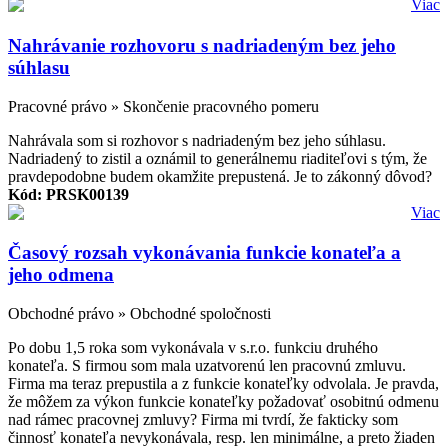
Viac
Nahrávanie rozhovoru s nadriadeným bez jeho
súhlasu
Pracovné právo » Skončenie pracovného pomeru
Nahrávala som si rozhovor s nadriadeným bez jeho súhlasu.
Nadriadený to zistil a oznámil to generálnemu riaditeľovi s tým, že
pravdepodobne budem okamžite prepustená. Je to zákonný dôvod?
Kód: PRSK00139
Viac
Časový rozsah vykonávania funkcie konateľa a
jeho odmena
Obchodné právo » Obchodné spoločnosti
Po dobu 1,5 roka som vykonávala v s.r.o. funkciu druhého
konateľa. S firmou som mala uzatvorenú len pracovnú zmluvu.
Firma ma teraz prepustila a z funkcie konateľky odvolala. Je pravda,
že môžem za výkon funkcie konateľky požadovať osobitnú odmenu
nad rámec pracovnej zmluvy? Firma mi tvrdí, že fakticky som
činnosť konateľa nevykonávala, resp. len minimálne, a preto žiaden