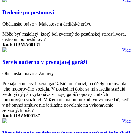
Viac
Dedenie po pestúnovi
Občianske právo » Majetkové a dedičské právo
Môže byť maloletý, ktorý bol zverený do pestúnskej starostlivosti,
dedičom po pestúnovi?
Kód: OBMA00131
Viac
Servis načierno v prenajatej garáži
Občianske právo » Zmluvy
Prenajal som cez inzerát garáž istému pánovi, na účely parkovania
jeho motorového vozidla. V poslednej dobe sa mi susedia sťažujú,
že dotyčný pán vykonáva v mojej garáži opravy cudzích
motorových vozidiel. Môžem mu nájomnú zmluvu vypovedať, keď
v nájomnej zmluve nie je žiadne povolenie na vykonávanie
servisných prác?
Kód: OBZM00137
Viac