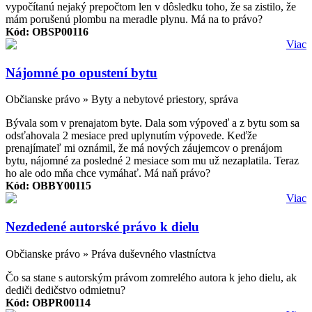
vypočítanú nejaký prepočtom len v dôsledku toho, že sa zistilo, že
mám porušenú plombu na meradle plynu. Má na to právo?
Kód: OBSP00116
Viac
Nájomné po opustení bytu
Občianske právo » Byty a nebytové priestory, správa
Bývala som v prenajatom byte. Dala som výpoveď a z bytu som sa
odsťahovala 2 mesiace pred uplynutím výpovede. Keďže
prenajímateľ mi oznámil, že má nových záujemcov o prenájom
bytu, nájomné za posledné 2 mesiace som mu už nezaplatila. Teraz
ho ale odo mňa chce vymáhať. Má naň právo?
Kód: OBBY00115
Viac
Nezdedené autorské právo k dielu
Občianske právo » Práva duševného vlastníctva
Čo sa stane s autorským právom zomrelého autora k jeho dielu, ak
dediči dedičstvo odmietnu?
Kód: OBPR00114