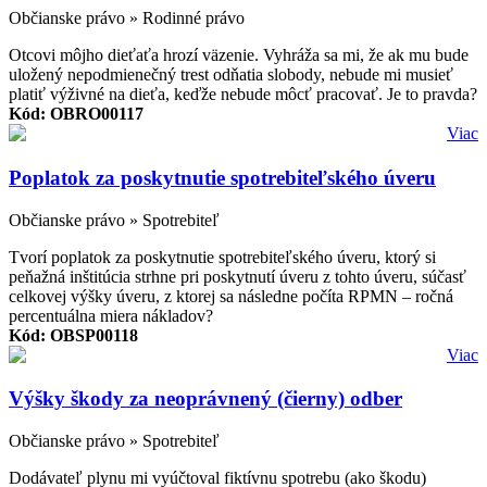
Občianske právo » Rodinné právo
Otcovi môjho dieťaťa hrozí väzenie. Vyhráža sa mi, že ak mu bude
uložený nepodmienečný trest odňatia slobody, nebude mi musieť
platiť výživné na dieťa, keďže nebude môcť pracovať. Je to pravda?
Kód: OBRO00117
Viac
Poplatok za poskytnutie spotrebiteľského úveru
Občianske právo » Spotrebiteľ
Tvorí poplatok za poskytnutie spotrebiteľského úveru, ktorý si
peňažná inštitúcia strhne pri poskytnutí úveru z tohto úveru, súčasť
celkovej výšky úveru, z ktorej sa následne počíta RPMN – ročná
percentuálna miera nákladov?
Kód: OBSP00118
Viac
Výšky škody za neoprávnený (čierny) odber
Občianske právo » Spotrebiteľ
Dodávateľ plynu mi vyúčtoval fiktívnu spotrebu (ako škodu)