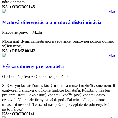
nárok nemám.
Kód: OBOB00145
Viac
Mzdová diferenciácia a mzdová diskriminácia
Pracovné právo » Mzda
Môžu mať dvaja zamestnanci na rovnakej pracovnej pozícii odlišnú
výšku mzdy?
Kód: PRMZ00143
Viac
Výška odmeny pre konateľa
Obchodné právo » Obchodné spoločnosti
S bývalým konateľom, s ktorým sme sa museli rozlúčiť, sme nemali
uzatvorenú zmluvu o výkone funkcie konateľa. Pôsobil u nás len
pre "pre istotu", ako druhý konateľ, keďže prvý konateľ často
cestoval. Na chode firmy sa však podieľal minimálne, dokonca
u nás ani nesedel. Teraz od nás požaduje vyplatenie odmeny. Má
na to nárok?
Kód: OBOB00141