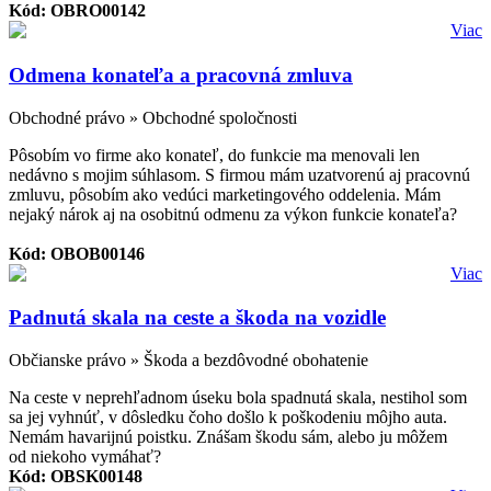
Kód: OBRO00142
Viac
Odmena konateľa a pracovná zmluva
Obchodné právo » Obchodné spoločnosti
Pôsobím vo firme ako konateľ, do funkcie ma menovali len
nedávno s mojim súhlasom. S firmou mám uzatvorenú aj pracovnú
zmluvu, pôsobím ako vedúci marketingového oddelenia. Mám
nejaký nárok aj na osobitnú odmenu za výkon funkcie konateľa?
Kód: OBOB00146
Viac
Padnutá skala na ceste a škoda na vozidle
Občianske právo » Škoda a bezdôvodné obohatenie
Na ceste v neprehľadnom úseku bola spadnutá skala, nestihol som
sa jej vyhnúť, v dôsledku čoho došlo k poškodeniu môjho auta.
Nemám havarijnú poistku. Znášam škodu sám, alebo ju môžem
od niekoho vymáhať?
Kód: OBSK00148