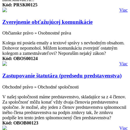
Kód: PRSK00125
Viac
Zverejnenie obťažujúcej komunikácie
Občianske právo » Osobnostné práva
Kolega mi posiela emaily a textové správy s nevhodným obsahom.
Dohovor nepomohol. Môžem komunikáciu zverejniť ostatným
kolegom a zamestnávateľovi? Neporuším nejaký zákon?
Kód: OBOS00124
Viac
Zastupovanie štatutára (predsedu predstavenstva)
Obchodné právo » Obchodné spoločnosti
V našej spoločnosti máme predstavenstvo, skladajúce sa z 4 členov.
Za spoločnosť môžu konať vždy dvaja členovia predstavenstva
spoločne. Je možné, aby jeden z členov predstavenstva splnomocnil
iného člena predstavenstva na podpis zmluvy tak, že zmluvu
podpíše len tento jeden splnomocnený člen predstavenstva?
Kód: OBOB00123
Viac