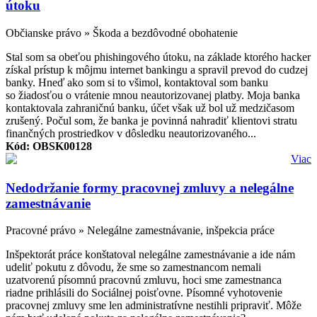
útoku
Občianske právo » Škoda a bezdôvodné obohatenie
Stal som sa obeťou phishingového útoku, na základe ktorého hacker
získal prístup k môjmu internet bankingu a spravil prevod do cudzej
banky. Hneď ako som si to všimol, kontaktoval som banku
so žiadosťou o vrátenie mnou neautorizovanej platby. Moja banka
kontaktovala zahraničnú banku, účet však už bol už medzičasom
zrušený. Počul som, že banka je povinná nahradiť klientovi stratu
finančných prostriedkov v dôsledku neautorizovaného...
Kód: OBSK00128
Viac
Nedodržanie formy pracovnej zmluvy a nelegálne
zamestnávanie
Pracovné právo » Nelegálne zamestnávanie, inšpekcia práce
Inšpektorát práce konštatoval nelegálne zamestnávanie a ide nám
udeliť pokutu z dôvodu, že sme so zamestnancom nemali
uzatvorenú písomnú pracovnú zmluvu, hoci sme zamestnanca
riadne prihlásili do Sociálnej poisťovne. Písomné vyhotovenie
pracovnej zmluvy sme len administratívne nestihli pripraviť. Môže