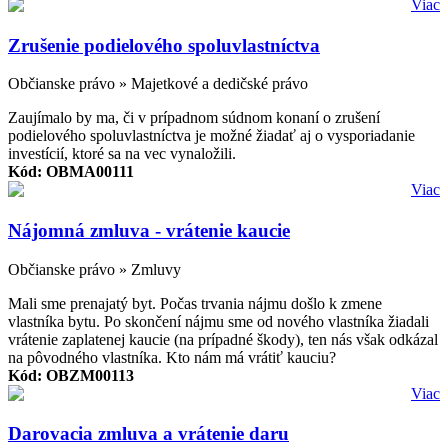
Viac
Zrušenie podielového spoluvlastníctva
Občianske právo » Majetkové a dedičské právo
Zaujímalo by ma, či v prípadnom súdnom konaní o zrušení
podielového spoluvlastníctva je možné žiadať aj o vysporiadanie
investícií, ktoré sa na vec vynaložili.
Kód: OBMA00111
Viac
Nájomná zmluva - vrátenie kaucie
Občianske právo » Zmluvy
Mali sme prenajatý byt. Počas trvania nájmu došlo k zmene
vlastníka bytu. Po skončení nájmu sme od nového vlastníka žiadali
vrátenie zaplatenej kaucie (na prípadné škody), ten nás však odkázal
na pôvodného vlastníka. Kto nám má vrátiť kauciu?
Kód: OBZM00113
Viac
Darovacia zmluva a vrátenie daru