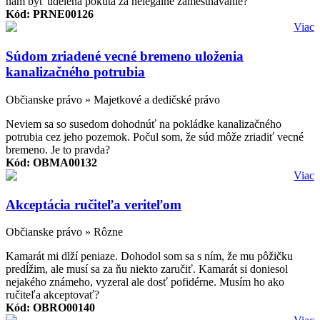
nám byť udelená pokuta za nelegálne zamestnávanie?
Kód: PRNE00126
Viac
Súdom zriadené vecné bremeno uloženia
kanalizačného potrubia
Občianske právo » Majetkové a dedičské právo
Neviem sa so susedom dohodnúť na pokládke kanalizačného
potrubia cez jeho pozemok. Počul som, že súd môže zriadiť vecné
bremeno. Je to pravda?
Kód: OBMA00132
Viac
Akceptácia ručiteľa veriteľom
Občianske právo » Rôzne
Kamarát mi dlží peniaze. Dohodol som sa s ním, že mu pôžičku
predĺžim, ale musí sa za ňu niekto zaručiť. Kamarát si doniesol
nejakého známeho, vyzeral ale dosť pofidérne. Musím ho ako
ručiteľa akceptovať?
Kód: OBRO00140