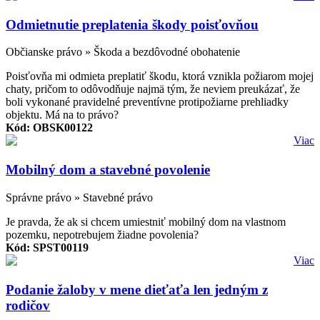
Odmietnutie preplatenia škody poisťovňou
Občianske právo » Škoda a bezdôvodné obohatenie
Poisťovňa mi odmieta preplatiť škodu, ktorá vznikla požiarom mojej
chaty, pričom to odôvodňuje najmä tým, že neviem preukázať, že
boli vykonané pravidelné preventívne protipožiarne prehliadky
objektu. Má na to právo?
Kód: OBSK00122
Viac
Mobilný dom a stavebné povolenie
Správne právo » Stavebné právo
Je pravda, že ak si chcem umiestniť mobilný dom na vlastnom
pozemku, nepotrebujem žiadne povolenia?
Kód: SPST00119
Viac
Podanie žaloby v mene dieťaťa len jedným z
rodičov