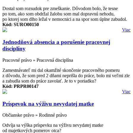
Dostal som rozsudok pre zmeškanie. Dôvodom bolo, že tesne
po tom, ako som obdržal žalobu som mal dopravnú nehodu,
po ktorej som dlho ležal v nemocnici a na spor som úplne zabudol.
Kód: SURO00150
Viac
Jednodňová absencia a porušenie pracovnej
disciplíny
Pracovné právo » Pracovná disciplína
Zamestnávateľ mi dal okamžité skončenie pracovného pomeru
z dôvodu, že som pred 2 dňami neprišla do práce, bolo mi veľmi zle
a zabudla som do práce zavolať. Je to v poriadku?
Kód: PRPR00147
Viac
Príspevok na výživu nevydatej matke
Občianske právo » Rodinné právo
Odvíja sa výška príspevku na výživu nevydatej matke
od majetkových pomerov otca?