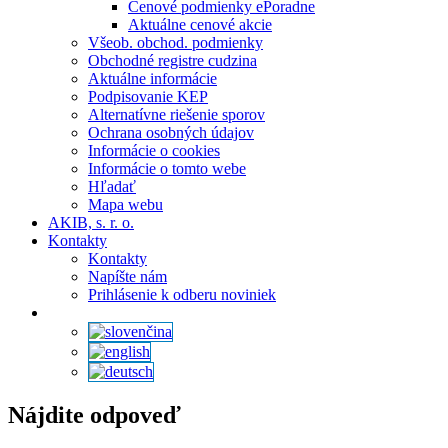
Cenové podmienky ePoradne
Aktuálne cenové akcie
Všeob. obchod. podmienky
Obchodné registre cudzina
Aktuálne informácie
Podpisovanie KEP
Alternatívne riešenie sporov
Ochrana osobných údajov
Informácie o cookies
Informácie o tomto webe
Hľadať
Mapa webu
AKIB, s. r. o.
Kontakty
Kontakty
Napíšte nám
Prihlásenie k odberu noviniek
Nájdite odpoveď