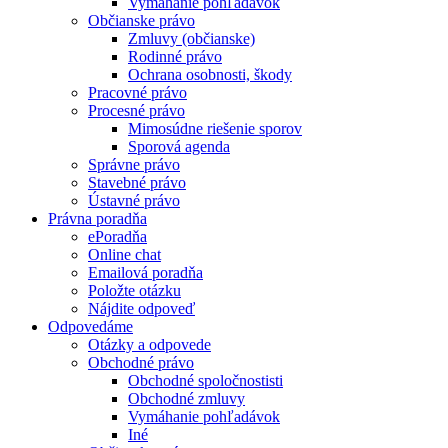
Vymáhanie pohľadávok
Občianske právo
Zmluvy (občianske)
Rodinné právo
Ochrana osobnosti, škody
Pracovné právo
Procesné právo
Mimosúdne riešenie sporov
Sporová agenda
Správne právo
Stavebné právo
Ústavné právo
Právna poradňa
ePoradňa
Online chat
Emailová poradňa
Položte otázku
Nájdite odpoveď
Odpovedáme
Otázky a odpovede
Obchodné právo
Obchodné spoločnostisti
Obchodné zmluvy
Vymáhanie pohľadávok
Iné