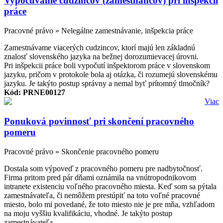
Vypočúvanie cudzincov (zamestnancov) pri inšpekcii
práce
Pracovné právo » Nelegálne zamestnávanie, inšpekcia práce
Zamestnávame viacerých cudzincov, ktorí majú len základnú
znalosť slovenského jazyka na bežnej dorozumievacej úrovni.
Pri inšpekcii práce boli vypočutí inšpektorom práce v slovenskom
jazyku, pričom v protokole bola aj otázka, či rozumejú slovenskému
jazyku. Je takýto postup správny a nemal byť prítomný tlmočník?
Kód: PRNE00127
Viac
Ponuková povinnosť pri skončení pracovného
pomeru
Pracovné právo » Skončenie pracovného pomeru
Dostala som výpoveď z pracovného pomeru pre nadbytočnosť.
Firma pritom pred pár dňami oznámila na vnútropodnikovom
intranete existenciu voľného pracovného miesta. Keď som sa pýtala
zamestnávateľa, či nemôžem prestúpiť na toto voľné pracovné
miesto, bolo mi povedané, že toto miesto nie je pre mňa, vzhľadom
na moju vyššiu kvalifikáciu, vhodné. Je takýto postup
zamestnávateľa...