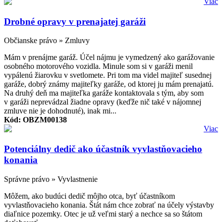
Viac
Drobné opravy v prenajatej garáži
Občianske právo » Zmluvy
Mám v prenájme garáž. Účel nájmu je vymedzený ako garážovanie
osobného motorového vozidla. Minule som si v garáži menil
vypálenú žiarovku v svetlomete. Pri tom ma videl majiteľ susednej
garáže, dobrý známy majiteľky garáže, od ktorej ju mám prenajatú.
Na druhý deň ma majiteľka garáže kontaktovala s tým, aby som
v garáži neprevádzal žiadne opravy (keďže nič také v nájomnej
zmluve nie je dohodnuté), inak mi...
Kód: OBZM00138
Viac
Potenciálny dedič ako účastník vyvlastňovacieho
konania
Správne právo » Vyvlastnenie
Môžem, ako budúci dedič môjho otca, byť účastníkom
vyvlastňovacieho konania. Štát nám chce zobrať na účely výstavby
diaľnice pozemky. Otec je už veľmi starý a nechce sa so štátom