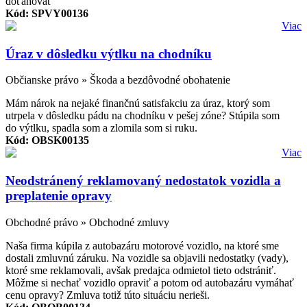
doťahovať
Kód: SPVY00136
Viac
Úraz v dôsledku výtlku na chodníku
Občianske právo » Škoda a bezdôvodné obohatenie
Mám nárok na nejaké finančnú satisfakciu za úraz, ktorý som
utrpela v dôsledku pádu na chodníku v pešej zóne? Stúpila som
do výtlku, spadla som a zlomila som si ruku.
Kód: OBSK00135
Viac
Neodstránený reklamovaný nedostatok vozidla a
preplatenie opravy
Obchodné právo » Obchodné zmluvy
Naša firma kúpila z autobazáru motorové vozidlo, na ktoré sme
dostali zmluvnú záruku. Na vozidle sa objavili nedostatky (vady),
ktoré sme reklamovali, avšak predajca odmietol tieto odstrániť.
Môžme si nechať vozidlo opraviť a potom od autobazáru vymáhať
cenu opravy? Zmluva totiž túto situáciu nerieši.