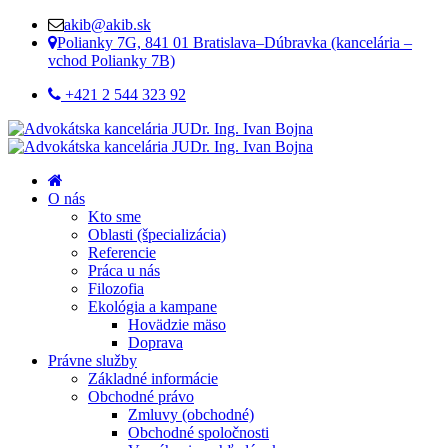
akib@akib.sk
Polianky 7G, 841 01 Bratislava–Dúbravka (kancelária –
vchod Polianky 7B)
+421 2 544 323 92
O nás
Kto sme
Oblasti (špecializácia)
Referencie
Práca u nás
Filozofia
Ekológia a kampane
Hovädzie mäso
Doprava
Právne služby
Základné informácie
Obchodné právo
Zmluvy (obchodné)
Obchodné spoločnosti