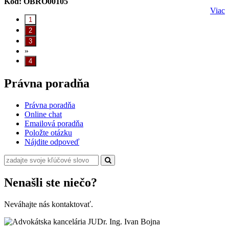
Kód: OBRO00105
Viac
»
Právna poradňa
Právna poradňa
Online chat
Emailová poradňa
Položte otázku
Nájdite odpoveď
Nenašli ste niečo?
Neváhajte nás kontaktovať.