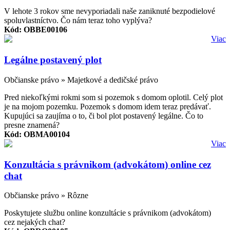
V lehote 3 rokov sme nevyporiadali naše zaniknuté bezpodielové
spoluvlastníctvo. Čo nám teraz toho vyplýva?
Kód: OBBE00106
Viac
Legálne postavený plot
Občianske právo » Majetkové a dedičské právo
Pred niekoľkými rokmi som si pozemok s domom oplotil. Celý plot
je na mojom pozemku. Pozemok s domom idem teraz predávať.
Kupujúci sa zaujíma o to, či bol plot postavený legálne. Čo to
presne znamená?
Kód: OBMA00104
Viac
Konzultácia s právnikom (advokátom) online cez
chat
Občianske právo » Rôzne
Poskytujete službu online konzultácie s právnikom (advokátom)
cez nejakých chat?