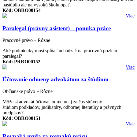
nastúpilo ale na vysokú školu opäť.
Kód: OBRO00154
Viac
Paralegal (právny asistent) – ponuka práce
Pracovné právo » Rôzne
Aké podmienky musí spĺňať uchádzač na pracovnú pozíciu
paralegal?
Kód: PRRO00152
Viac
Účtovanie odmeny advokátom za štúdium
Občianske právo » Rôzne
Môže si advokát účtovať odmenu aj za čas strávený
štúdiom podkladov, judikatúry, odbornej literatúry a právnych
predpisov?
Kód: OBRO00151
Viac
Rovnaká mzda za rovnakú prácu