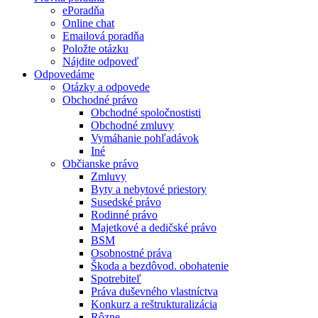
ePoradňa
Online chat
Emailová poradňa
Položte otázku
Nájdite odpoveď
Odpovedáme
Otázky a odpovede
Obchodné právo
Obchodné spoločnostisti
Obchodné zmluvy
Vymáhanie pohľadávok
Iné
Občianske právo
Zmluvy
Byty a nebytové priestory
Susedské právo
Rodinné právo
Majetkové a dedičské právo
BSM
Osobnostné práva
Škoda a bezdôvod. obohatenie
Spotrebiteľ
Práva duševného vlastníctva
Konkurz a reštrukturalizácia
Rôzne