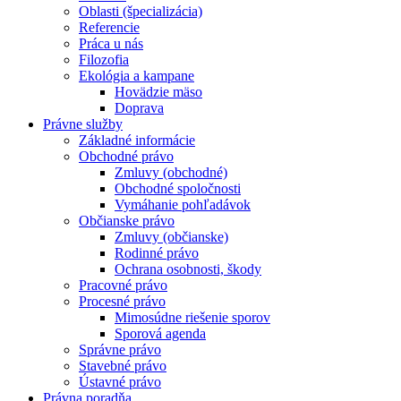
Oblasti (špecializácia)
Referencie
Práca u nás
Filozofia
Ekológia a kampane
Hovädzie mäso
Doprava
Právne služby
Základné informácie
Obchodné právo
Zmluvy (obchodné)
Obchodné spoločnosti
Vymáhanie pohľadávok
Občianske právo
Zmluvy (občianske)
Rodinné právo
Ochrana osobnosti, škody
Pracovné právo
Procesné právo
Mimosúdne riešenie sporov
Sporová agenda
Správne právo
Stavebné právo
Ústavné právo
Právna poradňa