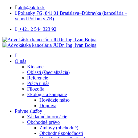
akib@akib.sk
Polianky 7G, 841 01 Bratislava–Dúbravka (kancelária –
vchod Polianky 7B)
+421 2 544 323 92
O nás
Kto sme
Oblasti (špecializácia)
Referencie
Práca u nás
Filozofia
Ekológia a kampane
Hovädzie mäso
Doprava
Právne služby
Základné informácie
Obchodné právo
Zmluvy (obchodné)
Obchodné spoločnosti