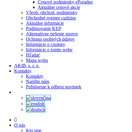
Cenové podmienky ePoradne
Aktuálne cenové akcie
Všeob. obchod. podmienky
Obchodné registre cudzina
Aktuálne informácie
Podpisovanie KEP
Alternatívne riešenie sporov
Ochrana osobných údajov
Informácie o cookies
Informácie o tomto webe
Hľadať
Mapa webu
AKIB, s. r. o.
Kontakty
Kontakty
Napíšte nám
Prihlásenie k odberu noviniek
O nás
Kto sme