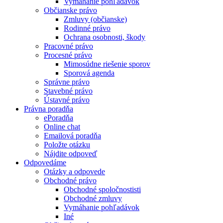
Vymáhanie pohľadávok
Občianske právo
Zmluvy (občianske)
Rodinné právo
Ochrana osobnosti, škody
Pracovné právo
Procesné právo
Mimosúdne riešenie sporov
Sporová agenda
Správne právo
Stavebné právo
Ústavné právo
Právna poradňa
ePoradňa
Online chat
Emailová poradňa
Položte otázku
Nájdite odpoveď
Odpovedáme
Otázky a odpovede
Obchodné právo
Obchodné spoločnostisti
Obchodné zmluvy
Vymáhanie pohľadávok
Iné