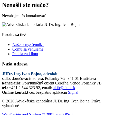
Nenašli ste niečo?
Neváhajte nás kontaktovať.
Pozrite sa tiež
Naše ceny/Cenník
Čomu sa venujeme
Petícia za klímu
Naša adresa
JUDr. Ing. Ivan Bojna, advokát
sídlo, doručovacia adresa: Polianky 7G, 841 01 Bratislava
kancelária
: Polyfunkčný objekt Čerešne, vchod Polianky 7B
tel.: +421 2 544 323 92, email:
akib@akib.sk
Online kontakt
cez bezplatnú aplikáciu
Signal
© 2026 Advokátska kancelária JUDr. Ing. Ivan Bojna, Práva
vyhradené
WebDesign and System ©
2001-2026
PSoIT