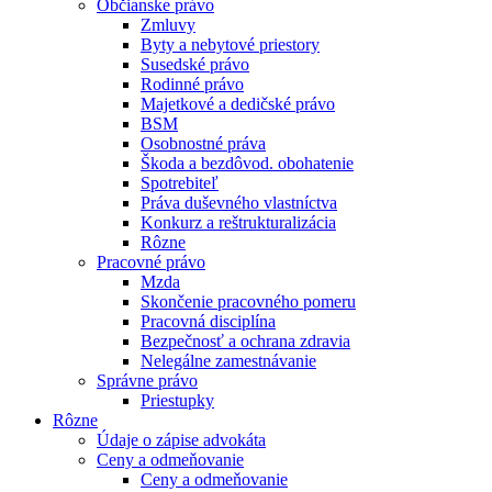
Občianske právo
Zmluvy
Byty a nebytové priestory
Susedské právo
Rodinné právo
Majetkové a dedičské právo
BSM
Osobnostné práva
Škoda a bezdôvod. obohatenie
Spotrebiteľ
Práva duševného vlastníctva
Konkurz a reštrukturalizácia
Rôzne
Pracovné právo
Mzda
Skončenie pracovného pomeru
Pracovná disciplína
Bezpečnosť a ochrana zdravia
Nelegálne zamestnávanie
Správne právo
Priestupky
Rôzne
Údaje o zápise advokáta
Ceny a odmeňovanie
Ceny a odmeňovanie