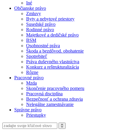
Iné
Občianske právo
Zmluvy
Byty a nebytové priestory
Susedské právo
Rodinné právo
Majetkové a dedičské právo
BSM
Osobnostné práva
Škoda a bezdôvod. obohatenie
Spotrebiteľ
Práva duševného vlastníctva
Konkurz a reštrukturalizácia
Rôzne
Pracovné právo
Mzda
Skončenie pracovného pomeru
Pracovná disciplína
Bezpečnosť a ochrana zdravia
Nelegálne zamestnávanie
Správne právo
Priestupky