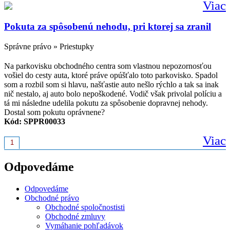
Viac
Pokuta za spôsobenú nehodu, pri ktorej sa zranil
Správne právo » Priestupky
Na parkovisku obchodného centra som vlastnou nepozornosťou
vošiel do cesty auta, ktoré práve opúšťalo toto parkovisko. Spadol
som a rozbil som si hlavu, našťastie auto nešlo rýchlo a tak sa inak
nič nestalo, aj auto bolo nepoškodené. Vodič však privolal políciu a
tá mi následne udelila pokutu za spôsobenie dopravnej nehody.
Dostal som pokutu oprávnene?
Kód: SPPR00033
Viac
Odpovedáme
Odpovedáme
Obchodné právo
Obchodné spoločnostisti
Obchodné zmluvy
Vymáhanie pohľadávok