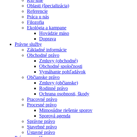
Kto sme
Oblasti (špecializácia)
Referencie
Práca u nás
Filozofia
Ekológia a kampane
Hovädzie mäso
Doprava
Právne služby
Základné informácie
Obchodné právo
Zmluvy (obchodné)
Obchodné spoločnosti
Vymáhanie pohľadávok
Občianske právo
Zmluvy (občianske)
Rodinné právo
Ochrana osobnosti, škody
Pracovné právo
Procesné právo
Mimosúdne riešenie sporov
Sporová agenda
Správne právo
Stavebné právo
Ústavné právo