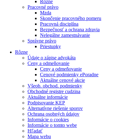
Rôzne
Pracovné právo
Mzda
Skončenie pracovného pomeru
Pracovná disciplína
Bezpečnosť a ochrana zdravia
Nelegálne zamestnávanie
Správne právo
Priestupky
Rôzne
Údaje o zápise advokáta
Ceny a odmeňovanie
Ceny a odmeňovanie
Cenové podmienky ePoradne
Aktuálne cenové akcie
Všeob. obchod. podmienky
Obchodné registre cudzina
Aktuálne informácie
Podpisovanie KEP
Alternatívne riešenie sporov
Ochrana osobných údajov
Informácie o cookies
Informácie o tomto webe
Hľadať
Mapa webu