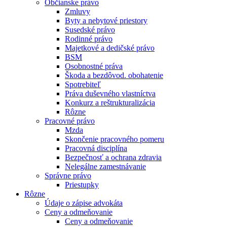
Občianske právo
Zmluvy
Byty a nebytové priestory
Susedské právo
Rodinné právo
Majetkové a dedičské právo
BSM
Osobnostné práva
Škoda a bezdôvod. obohatenie
Spotrebiteľ
Práva duševného vlastníctva
Konkurz a reštrukturalizácia
Rôzne
Pracovné právo
Mzda
Skončenie pracovného pomeru
Pracovná disciplína
Bezpečnosť a ochrana zdravia
Nelegálne zamestnávanie
Správne právo
Priestupky
Rôzne
Údaje o zápise advokáta
Ceny a odmeňovanie
Ceny a odmeňovanie