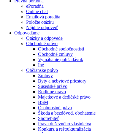
Právna poradňa
ePoradňa
Online chat
Emailová poradňa
Položte otázku
Nájdite odpoveď
Odpovedáme
Otázky a odpovede
Obchodné právo
Obchodné spoločnostisti
Obchodné zmluvy
Vymáhanie pohľadávok
Iné
Občianske právo
Zmluvy
Byty a nebytové priestory
Susedské právo
Rodinné právo
Majetkové a dedičské právo
BSM
Osobnostné práva
Škoda a bezdôvod. obohatenie
Spotrebiteľ
Práva duševného vlastníctva
Konkurz a reštrukturalizácia