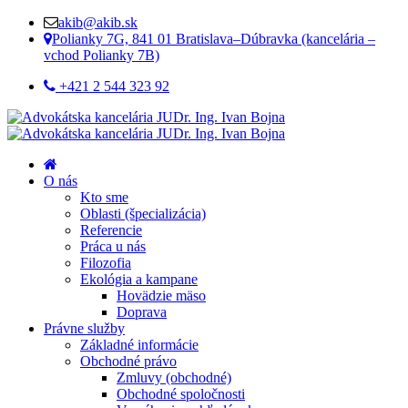
akib@akib.sk
Polianky 7G, 841 01 Bratislava–Dúbravka (kancelária –
vchod Polianky 7B)
+421 2 544 323 92
O nás
Kto sme
Oblasti (špecializácia)
Referencie
Práca u nás
Filozofia
Ekológia a kampane
Hovädzie mäso
Doprava
Právne služby
Základné informácie
Obchodné právo
Zmluvy (obchodné)
Obchodné spoločnosti