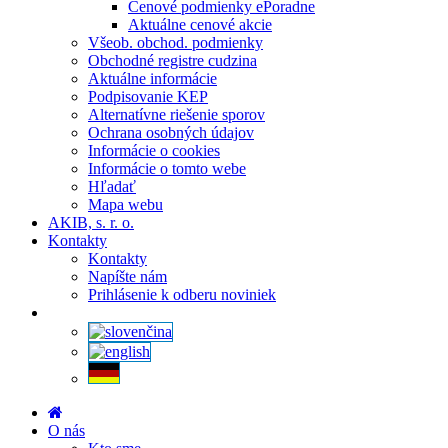
Cenové podmienky ePoradne
Aktuálne cenové akcie
Všeob. obchod. podmienky
Obchodné registre cudzina
Aktuálne informácie
Podpisovanie KEP
Alternatívne riešenie sporov
Ochrana osobných údajov
Informácie o cookies
Informácie o tomto webe
Hľadať
Mapa webu
AKIB, s. r. o.
Kontakty
Kontakty
Napíšte nám
Prihlásenie k odberu noviniek
O nás