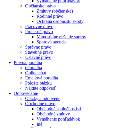
Vymáhanie pohľadávok
Občianske právo
Zmluvy (občianske)
Rodinné právo
Ochrana osobnosti, škody
Pracovné právo
Procesné právo
Mimosúdne riešenie sporov
Sporová agenda
Správne právo
Stavebné právo
Ústavné právo
Právna poradňa
ePoradňa
Online chat
Emailová poradňa
Položte otázku
Nájdite odpoveď
Odpovedáme
Otázky a odpovede
Obchodné právo
Obchodné spoločnostisti
Obchodné zmluvy
Vymáhanie pohľadávok
Iné