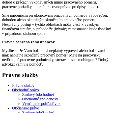
dohôd o prácach vykonávaných mimo pracovného pomeru,
pracovné poriadky, interné pracovnoprávne predpisy a pod.).
Sme nápomocní pri ukončovaní pracovných pomerov výpoveďou,
dohodou alebo okamžitým skončením pracovného pomeru.
Nesprávny postup v týchto oblastiach môže viesť k vysokým
finančným stratám, v prípade že (bývalý) zamestnanec bude úspešný
v prípadnom súdnom spore.
Právna ochrana zamestnancov
Myslíte si, že Vám bola daná neplatný výpoveď alebo bol s vami
inak neplatne skončený pracovný pomer? Máte na pracovisku
nedôstojné pracovné podmienky, stretávate sa s mobingom? Dobrý
advokát vám vie pomôcť.
Právne služby
Právne služby
Obchodné právo
Zmluvy (obchodné)
Obchodné spoločnosti
Vymáhanie pohľadávok
Občianske právo
Zmluvy (občianske)