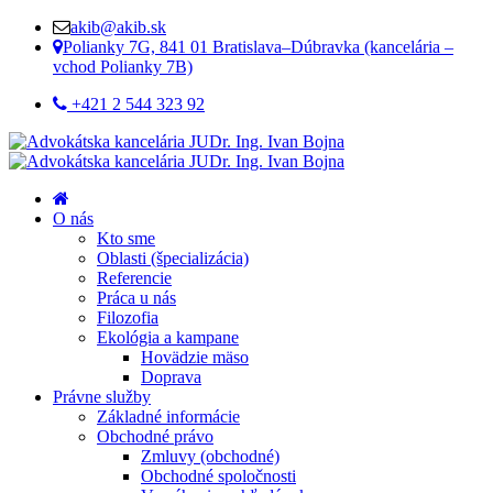
akib@akib.sk
Polianky 7G, 841 01 Bratislava–Dúbravka (kancelária –
vchod Polianky 7B)
+421 2 544 323 92
O nás
Kto sme
Oblasti (špecializácia)
Referencie
Práca u nás
Filozofia
Ekológia a kampane
Hovädzie mäso
Doprava
Právne služby
Základné informácie
Obchodné právo
Zmluvy (obchodné)
Obchodné spoločnosti