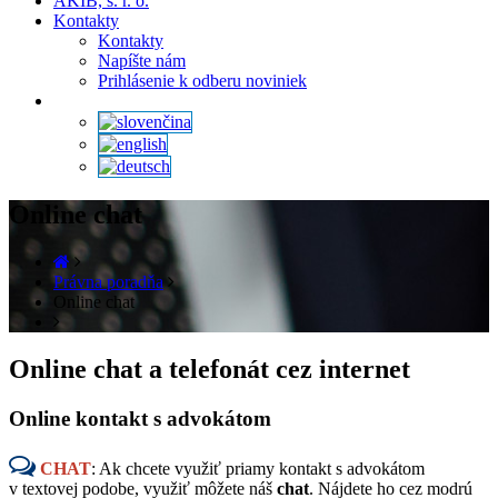
AKIB, s. r. o.
Kontakty
Kontakty
Napíšte nám
Prihlásenie k odberu noviniek
Online chat
Právna poradňa
Online chat
Online chat a telefonát cez internet
Online kontakt s advokátom
CHAT
: Ak chcete využiť priamy kontakt s advokátom
v textovej podobe, využiť môžete náš
chat
. Nájdete ho cez modrú