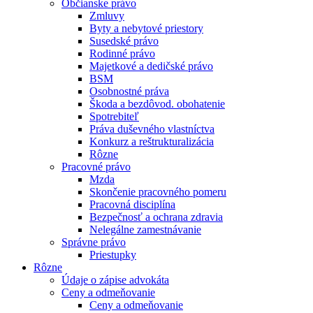
Občianske právo
Zmluvy
Byty a nebytové priestory
Susedské právo
Rodinné právo
Majetkové a dedičské právo
BSM
Osobnostné práva
Škoda a bezdôvod. obohatenie
Spotrebiteľ
Práva duševného vlastníctva
Konkurz a reštrukturalizácia
Rôzne
Pracovné právo
Mzda
Skončenie pracovného pomeru
Pracovná disciplína
Bezpečnosť a ochrana zdravia
Nelegálne zamestnávanie
Správne právo
Priestupky
Rôzne
Údaje o zápise advokáta
Ceny a odmeňovanie
Ceny a odmeňovanie