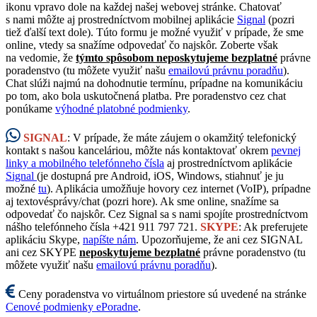
ikonu vpravo dole na každej našej webovej stránke. Chatovať
s nami môžte aj prostredníctvom mobilnej aplikácie
Signal
(pozri
tiež ďalší text dole). Túto formu je možné využiť v prípade, že sme
online, vtedy sa snažíme odpovedať čo najskôr. Zoberte však
na vedomie, že
týmto spôsobom neposkytujeme bezplatné
právne
poradenstvo (tu môžete využiť našu
emailovú právnu poradňu
).
Chat slúži najmú na dohodnutie termínu, prípadne na komunikáciu
po tom, ako bola uskutočnená platba. Pre poradenstvo cez chat
ponúkame
výhodné platobné podmienky
.
SIGNAL
: V prípade, že máte záujem o okamžitý telefonický
kontakt s našou kanceláriou, môžte nás kontaktovať okrem
pevnej
linky a mobilného telefónneho čísla
aj prostredníctvom aplikácie
Signal
(je dostupná pre Android, iOS, Windows, stiahnuť je ju
možné
tu
). Aplikácia umožňuje hovory cez internet (VoIP), prípadne
aj textovésprávy/chat (pozri hore). Ak sme online, snažíme sa
odpovedať čo najskôr. Cez Signal sa s nami spojíte prostredníctvom
nášho telefónneho čísla +421 911 797 721.
SKYPE
: Ak preferujete
aplikáciu Skype,
napíšte nám
. Upozorňujeme, že ani cez SIGNAL
ani cez SKYPE
neposkytujeme bezplatné
právne poradenstvo (tu
môžete využiť našu
emailovú právnu poradňu
).
Ceny poradenstva vo virtuálnom priestore sú uvedené na stránke
Cenové podmienky ePoradne
.