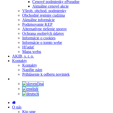
Cenové podmienky ePoradne
Aktuálne cenové akcie
Všeob. obchod. podmienky
Obchodné registre cudzina
Aktuálne informácie
Podpisovanie KEP
Alternatívne riešenie sporov
Ochrana osobných údajov
Informácie o cookies
Informácie o tomto webe
Hľadať
Mapa webu
AKIB, s. r. o.
Kontakty
Kontakty
Napíšte nám
Prihlásenie k odberu noviniek
O nás
Kto sme