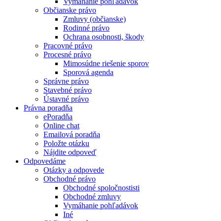
Vymáhanie pohľadávok
Občianske právo
Zmluvy (občianske)
Rodinné právo
Ochrana osobnosti, škody
Pracovné právo
Procesné právo
Mimosúdne riešenie sporov
Sporová agenda
Správne právo
Stavebné právo
Ústavné právo
Právna poradňa
ePoradňa
Online chat
Emailová poradňa
Položte otázku
Nájdite odpoveď
Odpovedáme
Otázky a odpovede
Obchodné právo
Obchodné spoločnostisti
Obchodné zmluvy
Vymáhanie pohľadávok
Iné