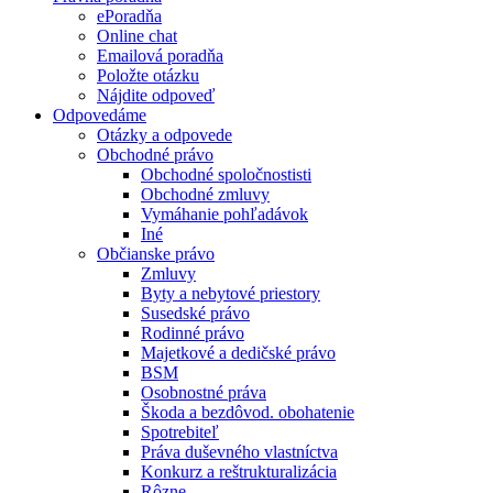
ePoradňa
Online chat
Emailová poradňa
Položte otázku
Nájdite odpoveď
Odpovedáme
Otázky a odpovede
Obchodné právo
Obchodné spoločnostisti
Obchodné zmluvy
Vymáhanie pohľadávok
Iné
Občianske právo
Zmluvy
Byty a nebytové priestory
Susedské právo
Rodinné právo
Majetkové a dedičské právo
BSM
Osobnostné práva
Škoda a bezdôvod. obohatenie
Spotrebiteľ
Práva duševného vlastníctva
Konkurz a reštrukturalizácia
Rôzne