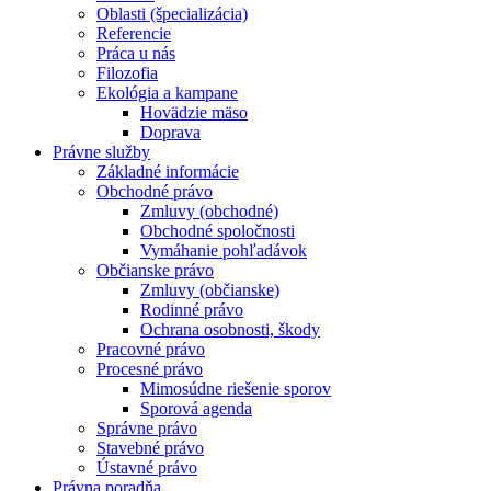
Oblasti (špecializácia)
Referencie
Práca u nás
Filozofia
Ekológia a kampane
Hovädzie mäso
Doprava
Právne služby
Základné informácie
Obchodné právo
Zmluvy (obchodné)
Obchodné spoločnosti
Vymáhanie pohľadávok
Občianske právo
Zmluvy (občianske)
Rodinné právo
Ochrana osobnosti, škody
Pracovné právo
Procesné právo
Mimosúdne riešenie sporov
Sporová agenda
Správne právo
Stavebné právo
Ústavné právo
Právna poradňa